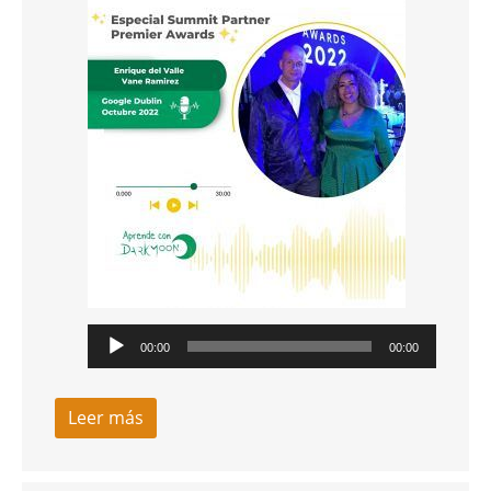
Reproductor
00:00
00:00
de
audio
Leer más